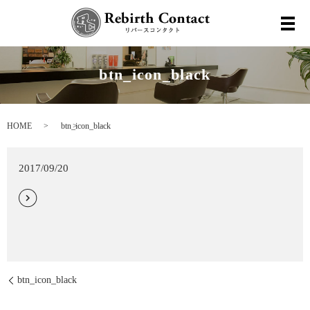
メ
btn_icon_black
HOME
btn_icon_black
2017/09/20
btn_icon_black